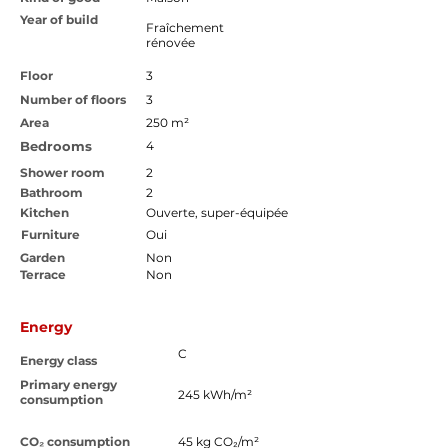
Year of build
Fraîchement
rénovée
Floor
3
Number of floors
3
Area
250 m²
Bedrooms
4
Shower room
2
Bathroom
2
Kitchen
Ouverte, super-équipée
Furniture
Oui
Garden
Non
Terrace
Non
Energy
C
Energy class
Primary energy
245 kWh/m²
consumption
CO₂ consumption
45 kg CO₂/m²