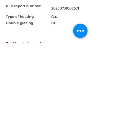
PEB report number
20250731002671
Type of heating
Gaz
Double glazing
Oui
Further information
Elevator
Non
Non
Videophone
0
Indoor parking
Parking gratuit à
Outdoor parking
proximité
Non
Cellar
Oui
Bicycle storage
Contact
Noyémie M.