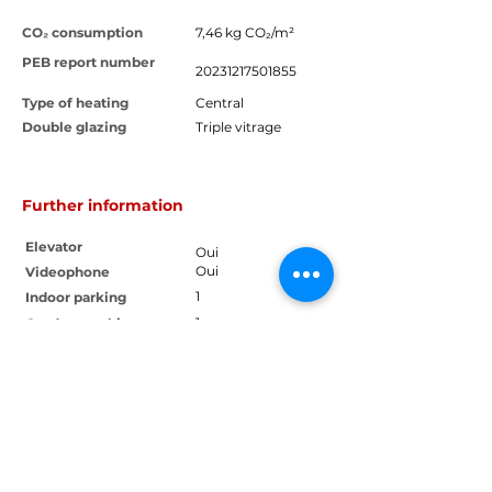
CO₂ consumption
7,46 kg CO₂/m²
PEB report number
20231217501855
Type of heating
Central
Double glazing
Triple vitrage
Further information
Elevator
Oui
Oui
Videophone
1
Indoor parking
1
Outdoor parking
Oui
Cellar
Oui
Bicycle storage
Contact