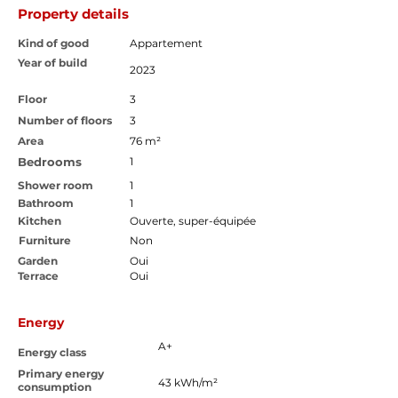
Property details
Kind of good
Appartement
Year of build
2023
Floor
3
Number of floors
3
Area
76 m²
Bedrooms
1
Shower room
1
Bathroom
1
Kitchen
Ouverte, super-équipée
Furniture
Non
Garden
Oui
Terrace
Oui
Energy
A+
Energy class
Primary energy
43 kWh/m²
consumption