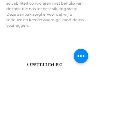
solvabiliteit controleren met behulp van
de tools die ons ter beschikking staan.
Deze aanpak zorgt ervoor dat wij u
serieuze en kredietwaardige kandidaten
voorleggen.
Opstellen en
registreren van het
huurcontract
Wij verzorgen het gehele traject van het
opstellen en registreren van het
huurcontract.
Het opstellen van een huurovereenkomst
kan complex zijn, vooral als er nieuwe
regelgeving van kracht is. Daarom