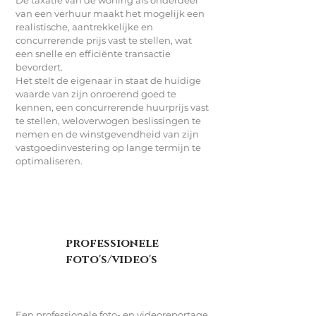
De taxatie van de woning als onderdeel
van een verhuur maakt het mogelijk een
realistische, aantrekkelijke en
concurrerende prijs vast te stellen, wat
een snelle en efficiënte transactie
bevordert.
Het stelt de eigenaar in staat de huidige
waarde van zijn onroerend goed te
kennen, een concurrerende huurprijs vast
te stellen, weloverwogen beslissingen te
nemen en de winstgevendheid van zijn
vastgoedinvestering op lange termijn te
optimaliseren.
professionele
foto's/video's
Een professionele foto- en videoreportage