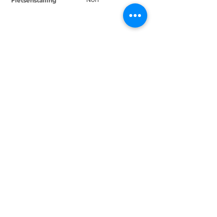
Fietsenstalling
Contact
Noyémie M.
info@patrimoineimmo.be
Adres
Laeken, Bruxelles, Belgique