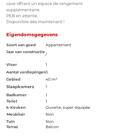
cave offrant un espace de rangement 
supplémentaire.
PEB en attente. 
Disponible dès maintenant ! 
Eigendomsgegevens
Soort van goed
Appartement
Jaar van constructie
/
Vloer
1
Aantal verdiepingen
3
Gebied
40 m²
Slaapkamers
1
Badkamer
1
Toilet
1
k-Keuken
Ouverte, super-équipée
Meubilair
Non
Tuin
Non
Terras
Balcon