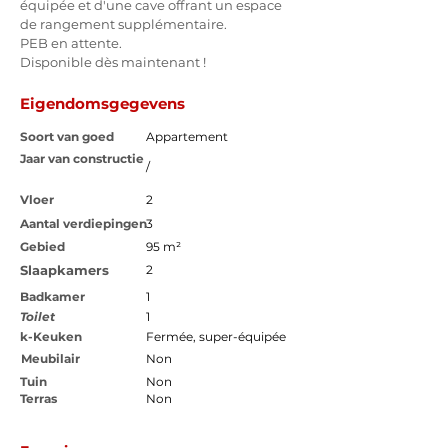
équipée et d'une cave offrant un espace 
de rangement supplémentaire.
PEB en attente. 
Disponible dès maintenant ! 
Eigendomsgegevens
Soort van goed
Appartement
Jaar van constructie
/
Vloer
2
Aantal verdiepingen
3
Gebied
95 m²
Slaapkamers
2
Badkamer
1
Toilet
1
k-Keuken
Fermée, super-équipée
Meubilair
Non
Tuin
Non
Terras
Non