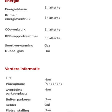
Energie
En attente
Energieklasse
Primair
En attente
energieverbruik
CO₂-verbruik
En attente
PEB-rapportnummer
En attente
Soort verwarming
Gaz
Dubbel glas
Oui
Verdere informatie
Lift
Non
Parlophone
Videophone
Non
Overdekte
parkeerplaats
Non
Buiten parkeren
Oui
Kelder
Non
Fietsenstalling